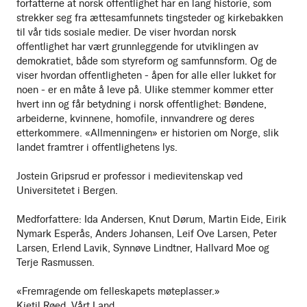
forfatterne at norsk offentlighet har en lang historie, som
strekker seg fra ættesamfunnets tingsteder og kirkebakken
til vår tids sosiale medier. De viser hvordan norsk
offentlighet har vært grunnleggende for utviklingen av
demokratiet, både som styreform og samfunnsform. Og de
viser hvordan offentligheten - åpen for alle eller lukket for
noen - er en måte å leve på. Ulike stemmer kommer etter
hvert inn og får betydning i norsk offentlighet: Bøndene,
arbeiderne, kvinnene, homofile, innvandrere og deres
etterkommere. «Allmenningen» er historien om Norge, slik
landet framtrer i offentlighetens lys.
Jostein Gripsrud er professor i medievitenskap ved
Universitetet i Bergen.
Medforfattere: Ida Andersen, Knut Dørum, Martin Eide, Eirik
Nymark Esperås, Anders Johansen, Leif Ove Larsen, Peter
Larsen, Erlend Lavik, Synnøve Lindtner, Hallvard Moe og
Terje Rasmussen.
«Fremragende om felleskapets møteplasser.»
Kjetil Røed, Vårt Land