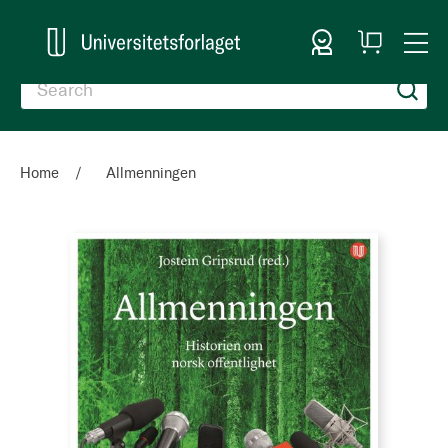
Sign In
My
Togg
Cart
Nav
Home
Allmenningen