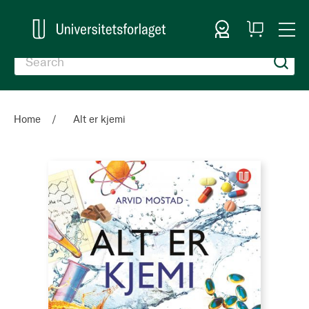
Sign In
My
Togg
Cart
Nav
Home
Alt er kjemi