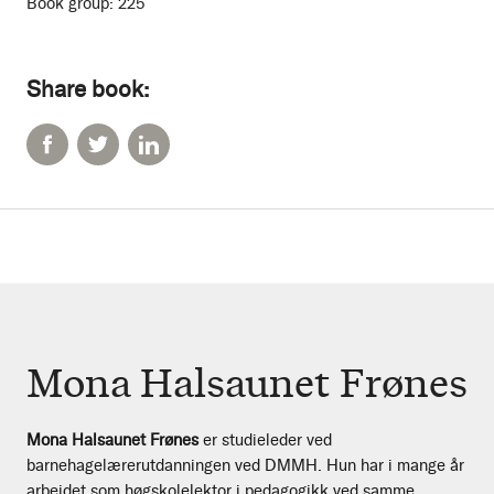
Book group:
225
Share book:
Mona Halsaunet Frønes
Mona Halsaunet Frønes
er studieleder ved
barnehagelærerutdanningen ved DMMH. Hun har i mange år
arbeidet som høgskolelektor i pedagogikk ved samme