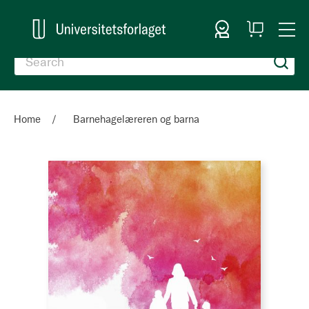
Sign In
My
Togg
Cart
Nav
Home
Barnehagelæreren og barna