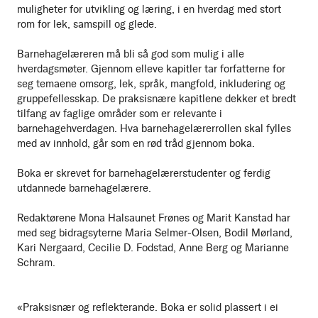
muligheter for utvikling og læring, i en hverdag med stort
rom for lek, samspill og glede.
Barnehagelæreren må bli så god som mulig i alle
hverdagsmøter. Gjennom elleve kapitler tar forfatterne for
seg temaene omsorg, lek, språk, mangfold, inkludering og
gruppefellesskap. De praksisnære kapitlene dekker et bredt
tilfang av faglige områder som er relevante i
barnehagehverdagen. Hva barnehagelærerrollen skal fylles
med av innhold, går som en rød tråd gjennom boka.
Boka er skrevet for barnehagelærerstudenter og ferdig
utdannede barnehagelærere.
Redaktørene Mona Halsaunet Frønes og Marit Kanstad har
med seg bidragsyterne Maria Selmer-Olsen, Bodil Mørland,
Kari Nergaard, Cecilie D. Fodstad, Anne Berg og Marianne
Schram.
«Praksisnær og reflekterande. Boka er solid plassert i ei