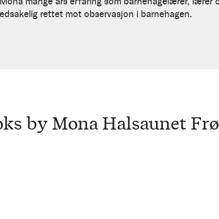
ona mange års erfaring som barnehagelærer, lærer og
vedsakelig rettet mot observasjon i barnehagen.
ks by Mona Halsaunet Fr