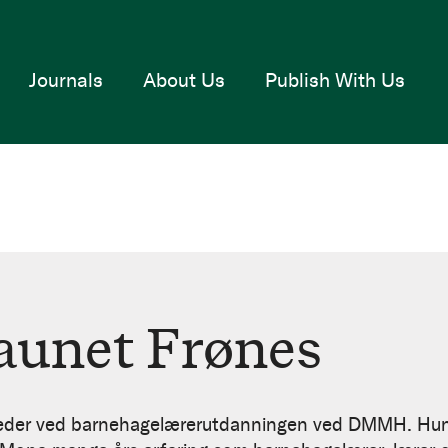
Journals
About Us
Publish With Us
aunet Frønes
leder ved barnehagelærerutdanningen ved DMMH. Hun h