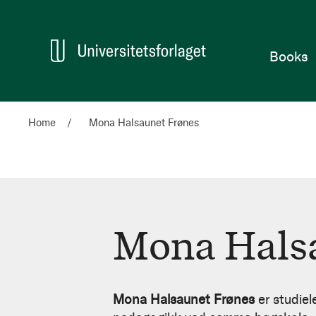
Home
Books
Home
Mona Halsaunet Frønes
Mona Hals
Mona
Halsaunet
Mona Halsaunet Frønes
er studie