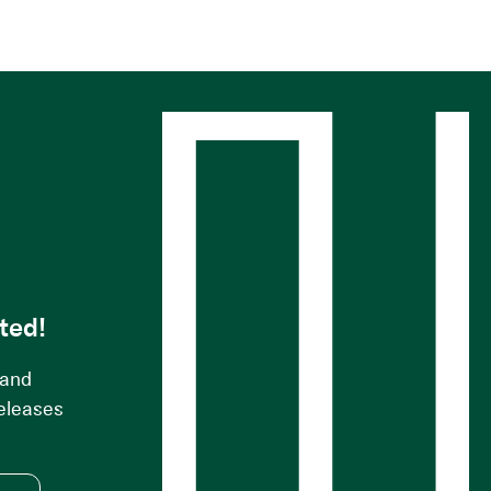
s
ted!
 and
releases