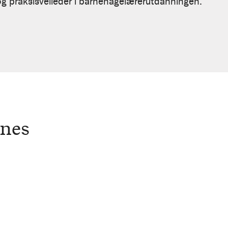
 praksisveileder i barnehagelærerutdanningen.
ønes