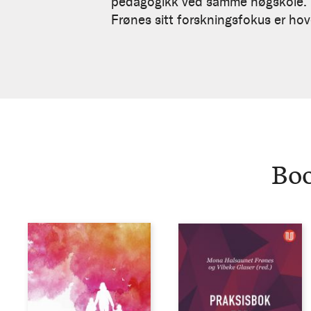
Frønes
pedagogikk ved samme høgskole. M
Frønes sitt forskningsfokus er ho
Boo