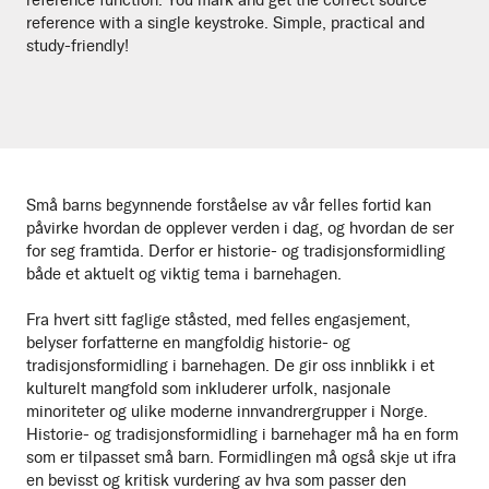
reference function: You mark and get the correct source
reference with a single keystroke. Simple, practical and
study-friendly!
Små barns begynnende forståelse av vår felles fortid kan
påvirke hvordan de opplever verden i dag, og hvordan de ser
for seg framtida. Derfor er historie- og tradisjonsformidling
både et aktuelt og viktig tema i barnehagen.
Fra hvert sitt faglige ståsted, med felles engasjement,
belyser forfatterne en mangfoldig historie- og
tradisjonsformidling i barnehagen. De gir oss innblikk i et
kulturelt mangfold som inkluderer urfolk, nasjonale
minoriteter og ulike moderne innvandrergrupper i Norge.
Historie- og tradisjonsformidling i barnehager må ha en form
som er tilpasset små barn. Formidlingen må også skje ut ifra
en bevisst og kritisk vurdering av hva som passer den