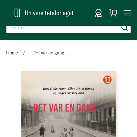
Sign In
My
Togg
Cart
Nav
Home
Det var en gang...