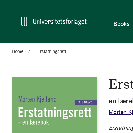
Home
Books
Home
Erstatningsrett
Ers
en lære
Morten Kj
Erstatnin