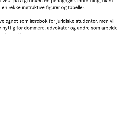
gt vekt på å gi boken en pedagogisk innretning, blant
en rekke instruktive figurer og tabeller.
velegnet som lærebok for juridiske studenter, men vil
 nyttig for dommere, advokater og andre som arbeide
tningsrett.
 information
Language:
Norwegian
8215066219
Publication date:
01.12.2023
:
211
ook: