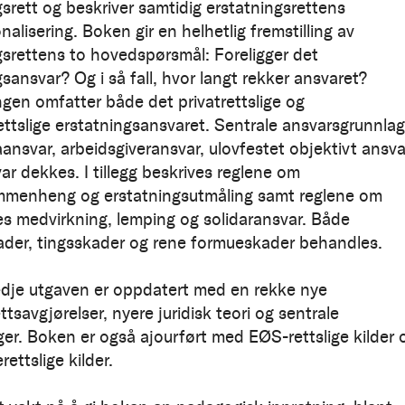
gsrett og beskriver samtidig erstatningsrettens
nalisering. Boken gir en helhetlig fremstilling av
gsrettens to hovedspørsmål: Foreligger det
sansvar? Og i så fall, hvor langt rekker ansvaret?
ingen omfatter både det privatrettslige og
rettslige erstatningsansvaret. Sentrale ansvarsgrunnlag
ansvar, arbeidsgiveransvar, ulovfestet objektivt ansva
ar dekkes. I tillegg beskrives reglene om
mmenheng og erstatningsutmåling samt reglene om
es medvirkning, lemping og solidaransvar. Både
der, tingsskader og rene formueskader behandles.
dje utgaven er oppdatert med en rekke nye
tsavgjørelser, nyere juridisk teori og sentrale
ger. Boken er også ajourført med EØS-rettslige kilder 
ettslige kilder.