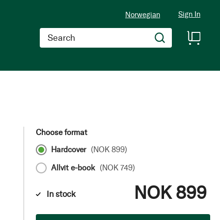
Sign In
Norwegian
Search
Choose format
Hardcover
(
NOK 899
)
Allvit e-book
(
NOK 749
)
NOK 899
In stock