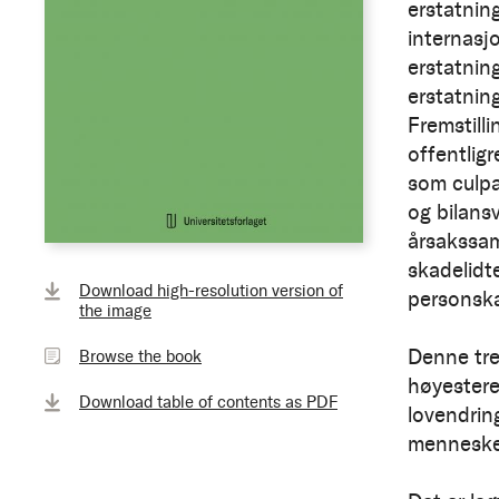
erstatnin
internasjo
erstatnin
erstatning
Fremstill
offentlig
som culpa
og bilansv
årsakssa
skadelidt
Browse
Download high-resolution version of
personska
the
the image
book
Denne tre
Browse the book
høyesteret
Download table of contents as PDF
lovendrin
mennesker