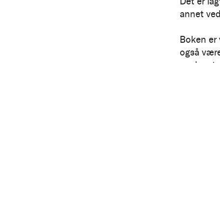
Det er la
annet ved 
Boken er 
også være
med ersta
Detailed
Pages:
528
ISBN:
978
Book group
Share b