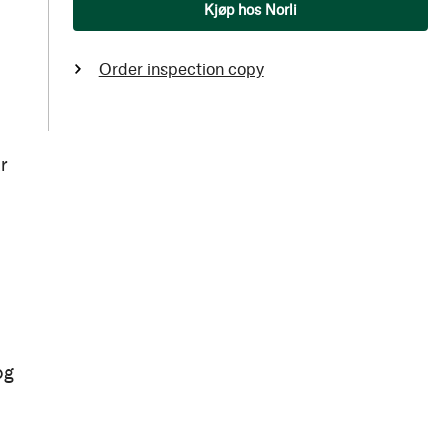
Qty
Kjøp hos Norli
Order inspection copy
r
og