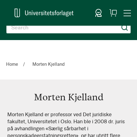
Sign In
My
Togg
Cart
Nav
Home
Morten Kjelland
Morten Kjelland
Morten
Morten Kjelland er professor ved Det juridiske
fakultet, Universitetet i Oslo. Han ble i 2008 dr. juris
Kjelland
på avhandlingen «Særlig sårbarhet i
personskadeerstatningsretten», og har utgitt flere