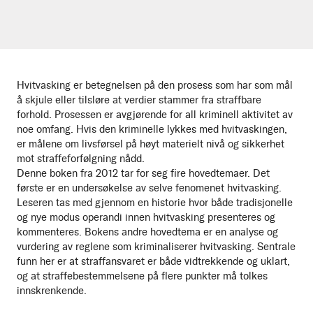
Hvitvasking er betegnelsen på den prosess som har som mål
å skjule eller tilsløre at verdier stammer fra straffbare
forhold. Prosessen er avgjørende for all kriminell aktivitet av
noe omfang. Hvis den kriminelle lykkes med hvitvaskingen,
er målene om livsførsel på høyt materielt nivå og sikkerhet
mot straffeforfølgning nådd.
Denne boken fra 2012 tar for seg fire hovedtemaer. Det
første er en undersøkelse av selve fenomenet hvitvasking.
Leseren tas med gjennom en historie hvor både tradisjonelle
og nye modus operandi innen hvitvasking presenteres og
kommenteres. Bokens andre hovedtema er en analyse og
vurdering av reglene som kriminaliserer hvitvasking. Sentrale
funn her er at straffansvaret er både vidtrekkende og uklart,
og at straffebestemmelsene på flere punkter må tolkes
innskrenkende.