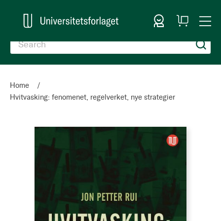
Sign In
My
Togg
Cart
Nav
Home
Hvitvasking: fenomenet, regelverket, nye strategier