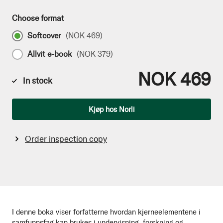
Choose format
Softcover
(
NOK 469
)
Allvit e-book
(
NOK 379
)
NOK 469
In stock
Qty
Kjøp hos Norli
Order inspection copy
I denne boka viser forfatterne hvordan kjerneelementene i
samfunnsfag kan brukes i undervisning, forskning og