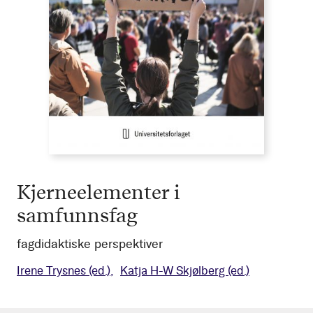
Kjerneelementer i
samfunnsfag
fagdidaktiske perspektiver
Irene Trysnes
(ed.)
Katja H-W Skjølberg
(ed.)