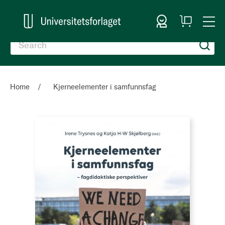
Sign In
My
Togg
Cart
Nav
Home
Kjerneelementer i samfunnsfag