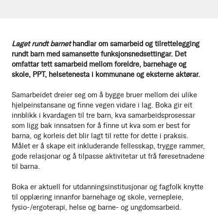
Laget rundt barnet
handlar om samarbeid og tilrettelegging
rundt barn med samansette funksjonsnedsettingar. Det
omfattar tett samarbeid mellom foreldre, barnehage og
skole, PPT, helsetenesta i kommunane og eksterne aktørar.
Samarbeidet dreier seg om å bygge bruer mellom dei ulike
hjelpeinstansane og finne vegen vidare i lag. Boka gir eit
innblikk i kvardagen til tre barn, kva samarbeidsprosessar
som ligg bak innsatsen for å finne ut kva som er best for
barna, og korleis det blir lagt til rette for dette i praksis.
Målet er å skape eit inkluderande fellesskap, trygge rammer,
gode relasjonar og å tilpasse aktivitetar ut frå føresetnadene
til barna.
Boka er aktuell for utdanningsinstitusjonar og fagfolk knytte
til opplæring innanfor barnehage og skole, vernepleie,
fysio-/ergoterapi, helse og barne- og ungdomsarbeid.