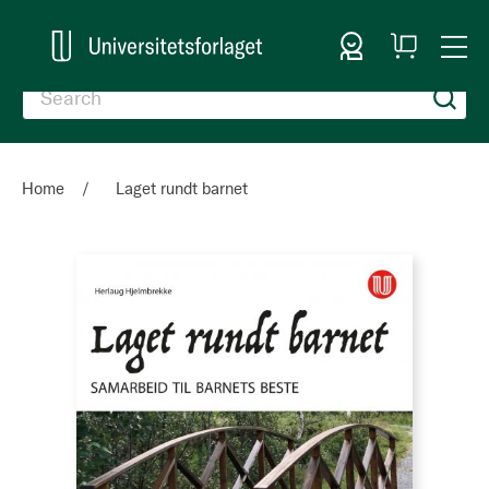
Sign In
My
Togg
Cart
Nav
Home
Laget rundt barnet