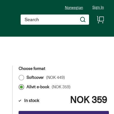
Sign In
Norwegian
Search
Choose format
Softcover
(
NOK 449
)
Allvit e-book
(
NOK 359
)
NOK 359
In stock