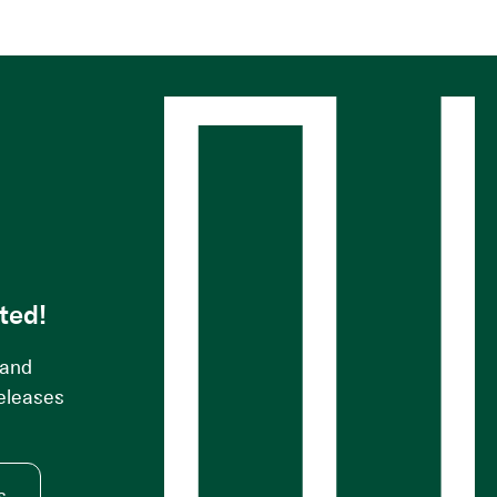
s
ted!
 and
releases
s