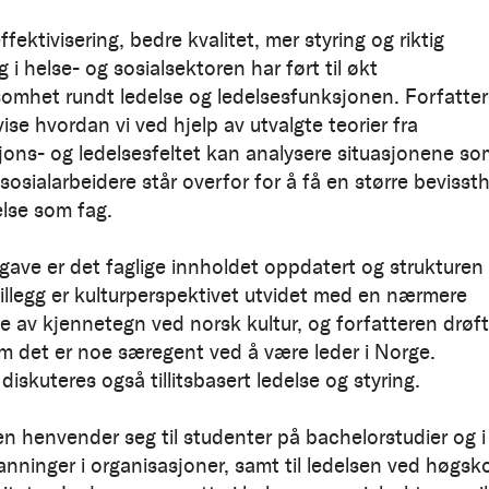
fektivisering, bedre kvalitet, mer styring og riktig
ng i helse- og sosialsektoren har ført til økt
mhet rundt ledelse og ledelsesfunksjonen. Forfatte
ise hvordan vi ved hjelp av utvalgte teorier fra
jons- og ledelsesfeltet kan analysere situasjonene so
sosialarbeidere står overfor for å få en større bevisst
else som fag.
utgave er det faglige innholdet oppdatert og strukturen
 tillegg er kulturperspektivet utvidet med en nærmere
se av kjennetegn ved norsk kultur, og forfatteren drøft
 det er noe særegent ved å være leder i Norge.
iskuteres også tillitsbasert ledelse og styring.
en henvender seg til studenter på bachelorstudier og i
anninger i organisasjoner, samt til ledelsen ved høgsko