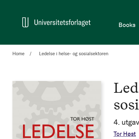
Home
Books
Home
Ledelse i helse- og sosialsektoren
Lede
sos
4. utga
Tor Høst