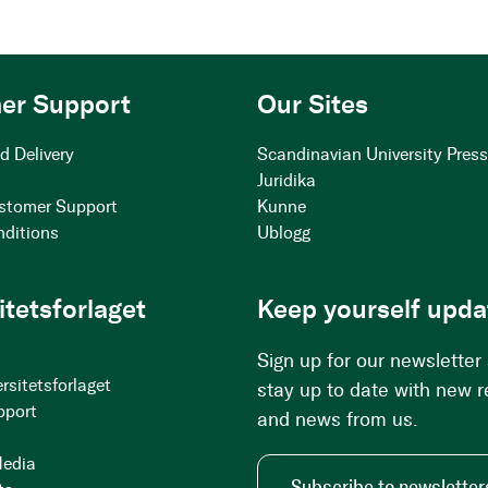
er Support
Our Sites
d Delivery
Scandinavian University Pres
Juridika
stomer Support
Kunne
nditions
Ublogg
itetsforlaget
Keep yourself upda
Sign up for our newsletter
rsitetsforlaget
stay up to date with new 
pport
and news from us.
Media
Subscribe to newsletter