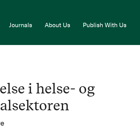
Journals
About Us
Publish With Us
lse i helse- og
ialsektoren
ve