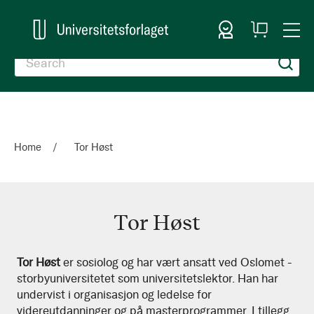
Sign In
My
Togg
Cart
Nav
Home
Tor Høst
Tor Høst
Tor
Tor Høst
er sosiolog og har vært ansatt ved Oslomet -
storbyuniversitetet som universitetslektor. Han har
Høst
undervist i organisasjon og ledelse for
videreutdanninger og på masterprogrammer. I tillegg