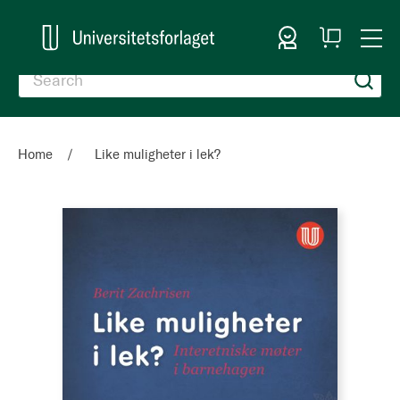
Sign In
My
Togg
Cart
Nav
Home
Like muligheter i lek?