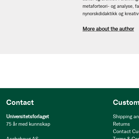
metaforteori- og analyse, f
nynorskdidaktikk og kreativ
More about the author
Contact
Custom
Universitetsforlaget
Shipping an
75 år med kunnskap
Returns
Contact Cu
Aschehoug AS
Terms & Co