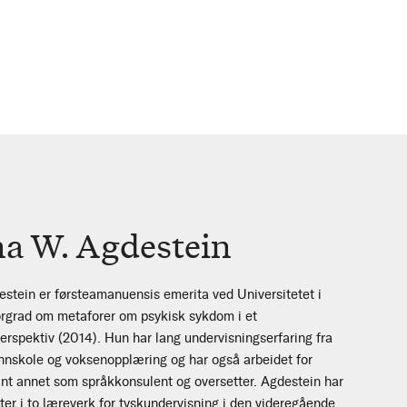
a W. Agdestein
tein er førsteamanuensis emerita ved Universitetet i
orgrad om metaforer om psykisk sykdom i et
spektiv (2014). Hun har lang undervisningserfaring fra
nnskole og voksenopplæring og har også arbeidet for
blant annet som språkkonsulent og oversetter. Agdestein har
er i to læreverk for tyskundervisning i den videregående