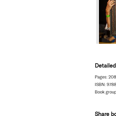
Detailed
Pages:
20
ISBN:
978
Book group
Share b