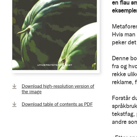
en flau s
eksempler
Metaforen
Hvis man o
peker det 
Denne bok
fra og hv
rekke ulik
reklame, 
Download high-resolution version of
the image
Forstår d
Download table of contents as PDF
språkbruk
tekstfag,
andre som