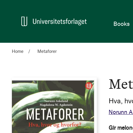
Home
Books
Home
Metaforer
Met
Hva, hv
Norunn A
Gir melon