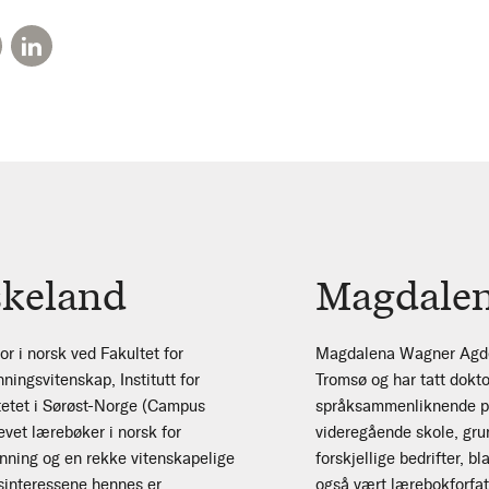
keland
Magdalen
r i norsk ved Fakultet for
Magdalena Wagner Agdes
ningsvitenskap, Institutt for
Tromsø og har tatt dokt
itetet i Sørøst-Norge (Campus
språksammenliknende per
evet lærebøker i norsk for
videregående skole, gru
nning og en rekke vitenskapelige
forskjellige bedrifter, 
gsinteressene hennes er
også vært lærebokforfatt