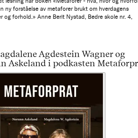
dt lesning har boken «Metaforer - hva, hvor og hvorfo
en ny forståelse av metaforer brukt om hverdagens
 og forhold.» Anne Berit Nystad, Bedre skole nr. 4,
agdalene Agdestein Wagner og
n Askeland i podkasten Metaforpr