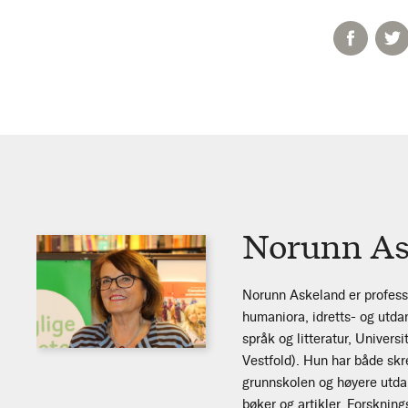
Norunn As
Norunn Askeland er professo
humaniora, idretts- og utdan
språk og litteratur, Univers
Vestfold). Hun har både skr
grunnskolen og høyere utda
bøker og artikler. Forsknin