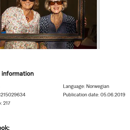
 information
8
Language:
Norwegian
8215029634
Publication date:
05.06.2019
:
217
ook: