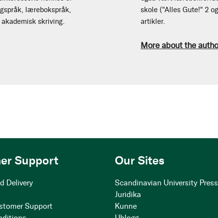
agspråk, lærebokspråk,
skole ("Alles Gute!" 2 o
 akademisk skriving.
artikler.
More about the autho
er Support
Our Sites
d Delivery
Scandinavian University Pres
Juridika
stomer Support
Kunne
nditions
Ublogg