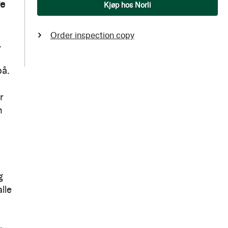
Qty
ge
Kjøp hos Norli
Order inspection copy
.
på.
r
n
g
lle