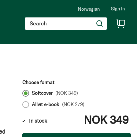
Sign In
Norwegian
Search
Choose format
Softcover
(
NOK 349
)
Allvit e-book
(
NOK 279
)
NOK 349
In stock
med