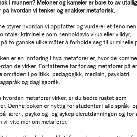
mak i munnen? Meloner og kameler er bare to av utalli
 på hvordan vi tenker og snakker metaforisk.
e styrer hvordan vi oppfatter og vurderer et fenomen
mtaler kriminelle som henholdsvis virus eller villdyr,
på to ganske ulike måter å forholde seg til kriminelle 
en er en innføring i hva metaforer er, hvor de komme
ordan de virker. Forfatterne tar for seg metaforer på e
e områder: i politikk, pedagogikk, medisin, psykiatri,
fagspråk og dagligspråk.
u hvordan metaforer virker, er du bedre rustet som
er. Denne boken er nyttig for studenter i alle språk- o
 på lærer-, psykolog- og sykepleierutdanningen og for a
 vil vite mer om metaforer.