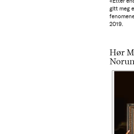
«Etter en
gitt meg 
fenomener
2019.
Hør M
Norun