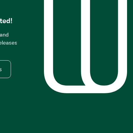
ted!
 and
releases
s