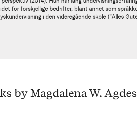
erspektiv (2014). Hun har lang undervisningserfaring
et for forskjellige bedrifter, blant annet som språkk
tyskundervisning i den videregående skole ("Alles Gute!
ks by Magdalena W. Agdes