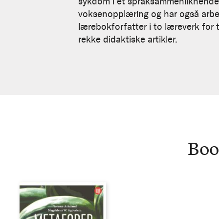
Agdestein
sykdom i et språksammenliknende p
voksenopplæring og har også arbeid
lærebokforfatter i to læreverk for 
rekke didaktiske artikler.
Boo