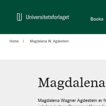
Home
Books
Home
Magdalena W. Agdestein
Magdalena
Magdalena
W.
Magdalena Wagner Agdestein er fø