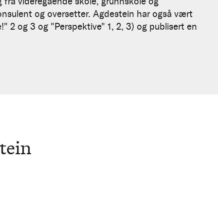
 fra videregående skole, grunnskole og
onsulent og oversetter. Agdestein har også vært
" 2 og 3 og "Perspektive" 1, 2, 3) og publisert en
tein