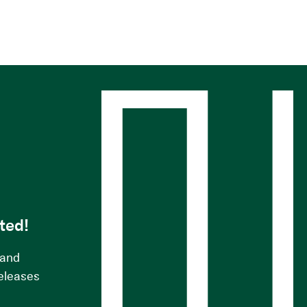
s
ted!
 and
releases