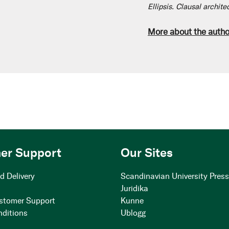
Ellipsis. Clausal archit
More about the autho
er Support
Our Sites
d Delivery
Scandinavian University Pres
Juridika
stomer Support
Kunne
nditions
Ublogg