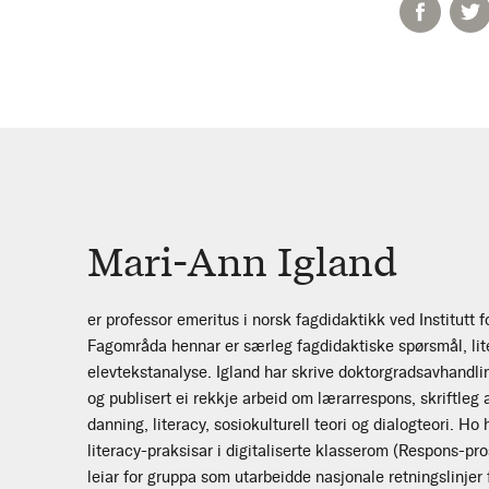
Mari-Ann Igland
er professor emeritus i norsk fagdidaktikk ved Institutt
Fagområda hennar er særleg fagdidaktiske spørsmål, lite
elevtekstanalyse. Igland har skrive doktorgradsavhandl
og publisert ei rekkje arbeid om lærarrespons, skriftle
danning, literacy, sosiokulturell teori og dialogteori. Ho
literacy-praksisar i digitaliserte klasserom (Respons-pr
leiar for gruppa som utarbeidde nasjonale retningslinjer