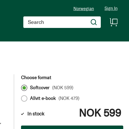
Sign In
Norwegian
Search
Choose format
Softcover
(
NOK 599
)
Allvit e-book
(
NOK 479
)
NOK 599
In stock
r