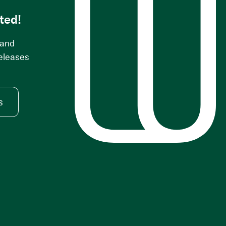
ted!
 and
releases
s