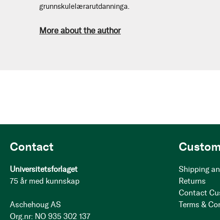
grunnskulelærarutdanninga.
More about the author
Contact
Custom
Universitetsforlaget
Shipping an
75 år med kunnskap
Returns
Contact Cu
Aschehoug AS
Terms & Co
Org.nr: NO 935 302 137