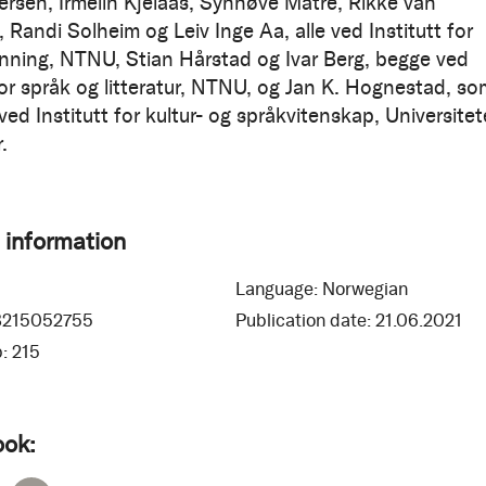
ersen, Irmelin Kjelaas, Synnøve Matre, Rikke van
Randi Solheim og Leiv Inge Aa, alle ved Institutt for
nning, NTNU, Stian Hårstad og Ivar Berg, begge ved
 for språk og litteratur, NTNU, og Jan K. Hognestad, so
ved Institutt for kultur- og språkvitenskap, Universitete
.
 information
Language:
Norwegian
8215052755
Publication date:
21.06.2021
:
215
ook: