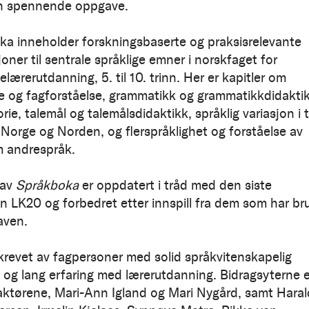
en spennende oppgave.
a inneholder forskningsbaserte og praksisrelevante
oner til sentrale språklige emner i norskfaget for
lærerutdanning, 5. til 10. trinn. Her er kapitler om
ie og fagforståelse, grammatikk og grammatikkdidaktik
rie, talemål og talemålsdidaktikk, språklig variasjon i 
i Norge og Norden, og flerspråklighet og forståelse av
 andrespråk.
 av
Språkboka
er oppdatert i tråd med den siste
n LK20 og forbedret etter innspill fra dem som har br
aven.
krevet av fagpersoner med solid språkvitenskapelig
og lang erfaring med lærerutdanning. Bidragsyterne e
aktørene, Mari-Ann Igland og Mari Nygård, samt Haral