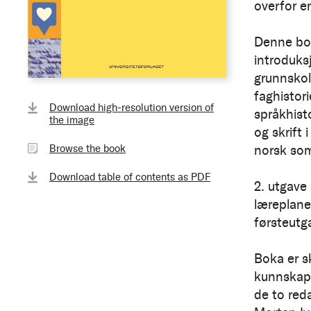
overfor 
Denne bok
introduksj
grunnskole
faghistor
Browse
Download high-resolution version of
the
språkhisto
the image
book
og skrift 
Browse the book
norsk som
Download table of contents as PDF
2. utgave
læreplane
førsteutg
Boka er s
kunnskap 
de to red