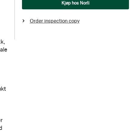
Qty
Kjøp hos Norli
Order inspection copy
k,
tale
ukt
r
d