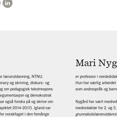
Mari Nyg
 for lærarutdanning, NTNU.
er professor i norskdida
racy og skriving, diskurs- og
Hun har særlig arbeide
ing om pedagogisk tekstrespons
som andrespråk og barns 
g argumentasjon og demokratisk
 har også forska på og skrive om
Nygård har vært medred
osjektet 2014-2017). Igland var
medredaktør for 2. og 3
 for norskfaget i den femårige
grunnskolelærerutdanni