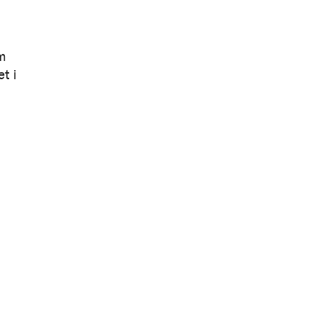
m
t i