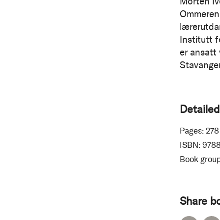
Morten Iv
Ommeren, 
lærerutda
Institutt
er ansatt 
Stavanger
Detailed
Pages:
278
ISBN:
978
Book group
Share b