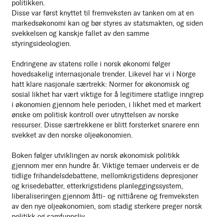
politikken.
Disse var først knyttet til fremveksten av tanken om at en
markedsøkonomi kan og bør styres av statsmakten, og siden
svekkelsen og kanskje fallet av den samme
styringsideologien.
Endringene av statens rolle i norsk økonomi følger
hovedsakelig internasjonale trender. Likevel har vi i Norge
hatt klare nasjonale særtrekk: Normer for økonomisk og
sosial likhet har vært viktige for å legitimere statlige inngrep
i økonomien gjennom hele perioden, i likhet med et markert
ønske om politisk kontroll over utnyttelsen av norske
ressurser. Disse særtrekkene er blitt forsterket snarere enn
svekket av den norske oljeøkonomien.
Boken følger utviklingen av norsk økonomisk politikk
gjennom mer enn hundre år. Viktige temaer underveis er de
tidlige frihandelsdebattene, mellomkrigstidens depresjoner
og krisedebatter, etterkrigstidens planleggingssystem,
liberaliseringen gjennom åtti- og nittiårene og fremveksten
av den nye oljeøkonomien, som stadig sterkere preger norsk
politikk og samfunnsliv.