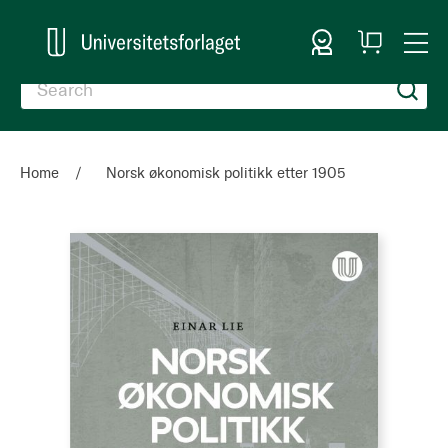
Sign In
My
Togg
Cart
Nav
Home
Norsk økonomisk politikk etter 1905