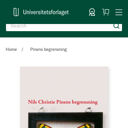
Sign In
My
Togg
Cart
Nav
Home
Pinens begrensning