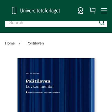
Sign In
My
Togg
Cart
Nav
Home
Politiloven