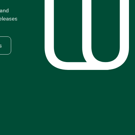
 and
releases
s