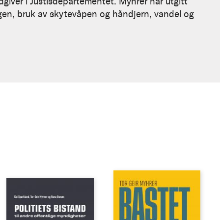
giver i Justisdepartementet. Myhrer har utgitt
ingen, bruk av skytevåpen og håndjern, vandel og