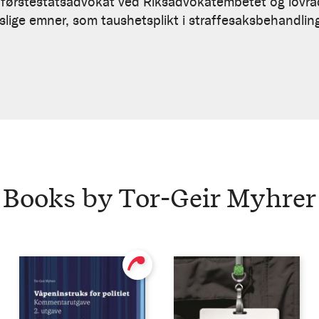
 førstestatsadvokat ved Riksadvokatembetet og lovråd
ttslige emner, som taushetsplikt i straffesaksbehandl
Books by Tor-Geir Myhrer