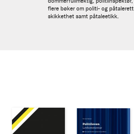
Myhrer
dommerfullmektig, politiinspektør,
flere bøker om politi- og påtalere
skikkethet samt påtaleetikk.