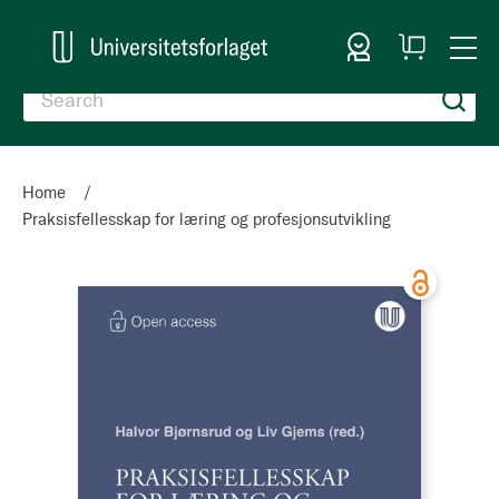
Sign In
My
Togg
Cart
Nav
Home
Praksisfellesskap for læring og profesjonsutvikling