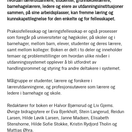
hvordan lærerutdannere, studenter, grunnskolelærere,
barnehagelærere, ledere og eiere av utdanningsinstitusjoner
sammen, på sine arbeidsplasser, kan fremme læring og
kunnskapstilegnelse for den enkelte og for fellesskapet.
Praksisfellesskap og læringsfellesskap er også prosesser
som foregår på universiteter og høgskoler, på skoler og i
barnehager, mellom barn, elever, studenter og deres lærere,
samt mellom kolleger. Boken er delt i to deler og inneholder
temaer og problemstillinger om hvordan ulike nivåer i
utdanningssystemet opplever å bli utfordret av
handlingsrommet og styring fra andre deltakere i systemet.
Målgruppe er studenter, lærere og forskere i
lærerutdanningene, og profesjonsutøvere som lærere og
ledere i barnehage og skole.
Redaktører for boken er Halvor Bjørnsrud og Liv Gjems.
Øvrige bidragsytere er Eva Bjerkholt, Stein Langerud, Reidun
Larsen, Hilde Løvik Larsen, Janne Madsen, Elisabeth
Stenshorne, Hilde Sofie Stokke, Kristin Rydjord Tholin og
Mattias Øhra.