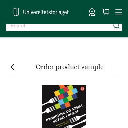
Sign In
My
Togg
Cart
Nav
Order product sample