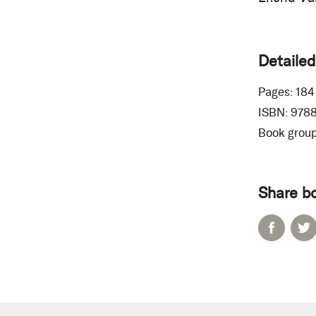
Detailed
Pages:
184
ISBN:
978
Book group
Share b