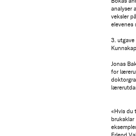
Bokas and
analyser 
veksler på
elevenes s
3. utgave
Kunnskaps
Jonas Bak
for lærer
doktorgrad
lærerutda
«Hvis du t
bruksklar
eksempler
Erlend Va