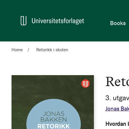
Home
Books
Home
Retorikk i skolen
Ret
3. utga
Jonas Ba
Hvordan b