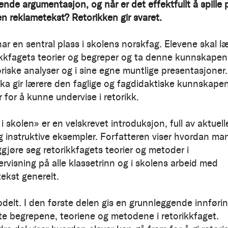
ende argumentasjon, og når er det effektfullt å spille 
 en reklametekst? Retorikken gir svaret.
ar en sentral plass i skolens norskfag. Elevene skal l
ikkfagets teorier og begreper og ta denne kunnskapen 
oriske analyser og i sine egne muntlige presentasjoner.
a gir lærere den faglige og fagdidaktiske kunnskape
 for å kunne undervise i retorikk.
i skolen» er en velskrevet introduksjon, full av aktuell
og instruktive eksempler. Forfatteren viser hvordan ma
ggjøre seg retorikkfagets teorier og metoder i
rvisning på alle klassetrinn og i skolens arbeid med
tekst generelt.
delt. I den første delen gis en grunnleggende innførin
ste begrepene, teoriene og metodene i retorikkfaget.