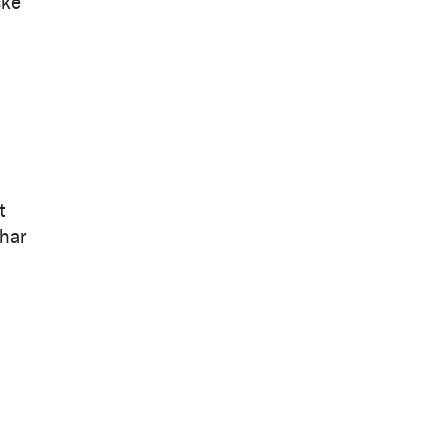
ske
t
 har