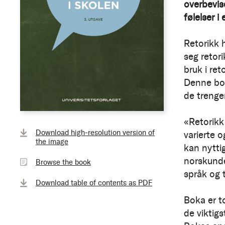
overbevis
følelser i
Retorikk h
seg retor
bruk i ret
Denne bok
de trenger
«Retorikk 
Browse
Download high-resolution version of
varierte 
the
the image
kan nytti
book
norskunde
Browse the book
språk og 
Download table of contents as PDF
Boka er to
de viktig