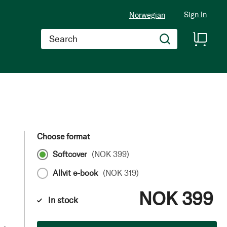
Sign In
Norwegian
Search
Choose format
Softcover
(
NOK 399
)
Allvit e-book
(
NOK 319
)
NOK 399
In stock