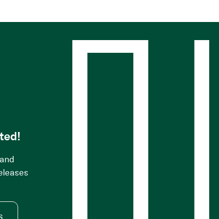
s
ted!
 and
releases
s