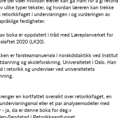
re del viser hvordan elever kan gå fram for å gi retori
av ulike typer tekster, og hvordan læreren kan trekke
 retorikkfaget i undervisningen i og vurderingen av
pråklige ferdigheter.
 av boka er oppdatert i tråd med Læreplanverket for
løftet 2020 (LK20).
ken er førsteamanuensis i norskdidaktikk ved Institut
utdanning og skoleforskning, Universitetet i Oslo. Han
 i retorikk og underviser ved universitetets
nning.
renger en kortfattet oversikt over retorikkfaget, en
 undervisningsmal eller et par analysemodeller med
 - ja, da er denne boka for deg.»
len-Sendstad i Retorikksamfunnet