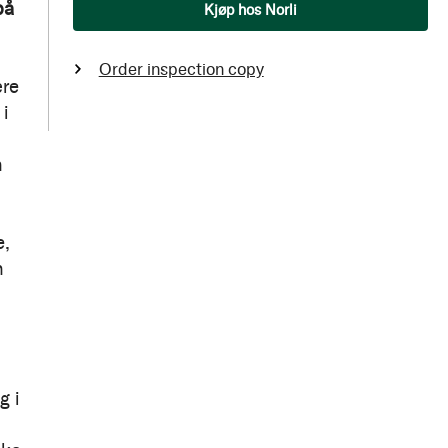
Qty
på
Kjøp hos Norli
Order inspection copy
ære
i
n
e,
n
g i