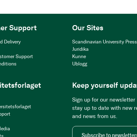
er Support
Our Sites
d Delivery
Scandinavian University Pres
Juridika
stomer Support
Kunne
nditions
Ublogg
itetsforlaget
Keep yourself upda
Sign up for our newsletter
rsitetsforlaget
stay up to date with new 
pport
and news from us.
Media
Subscribe to newsletter
ts