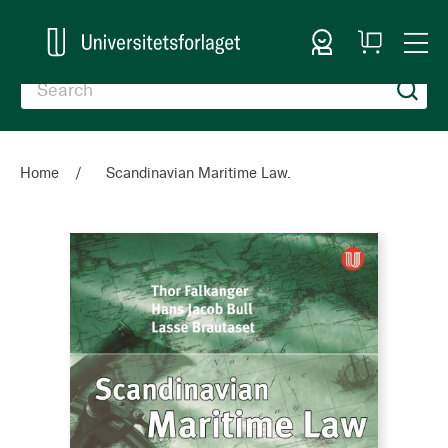
Sign In
My
Togg
Cart
Nav
Home
Scandinavian Maritime Law.