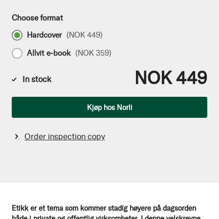
Choose format
Hardcover
(
NOK 449
)
Allvit e-book
(
NOK 359
)
NOK 449
In stock
Qty
Kjøp hos Norli
Order inspection copy
Etikk er et tema som kommer stadig høyere på dagsorden
både i private og offentlig virksomheter. I denne velskrevne