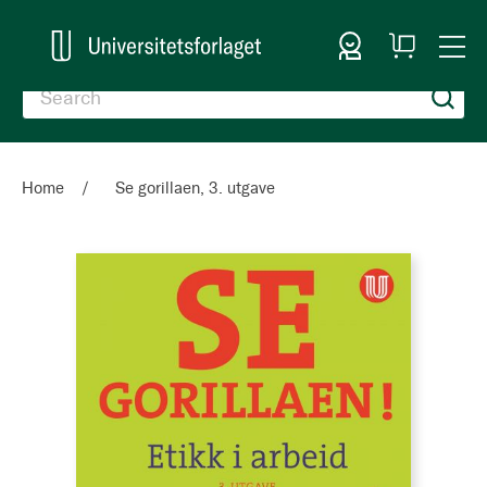
Sign In
My
Togg
Cart
Nav
Home
Se gorillaen, 3. utgave