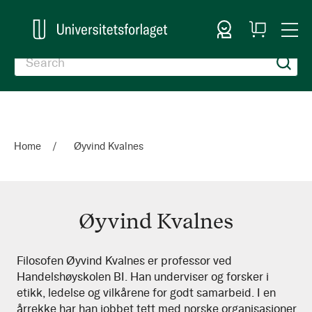
Sign In
My
Togg
Cart
Nav
Home
Øyvind Kvalnes
Øyvind Kvalnes
Øyvind
Filosofen Øyvind Kvalnes er professor ved
Handelshøyskolen BI. Han underviser og forsker i
Kvalnes
etikk, ledelse og vilkårene for godt samarbeid. I en
årrekke har han jobbet tett med norske organisasjoner