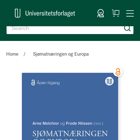
Sign In
My
Togg
Cart
Nav
Home
Sjømatnæringen og Europa