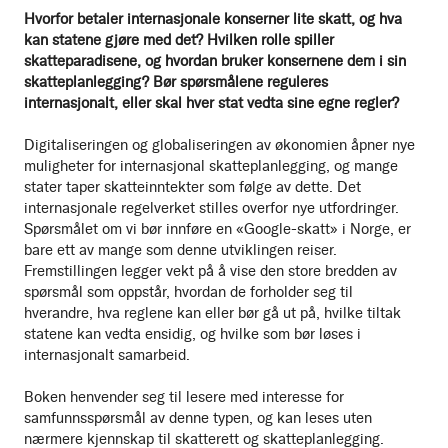
Hvorfor betaler internasjonale konserner lite skatt, og hva
kan statene gjøre med det? Hvilken rolle spiller
skatteparadisene, og hvordan bruker konsernene dem i sin
skatteplanlegging? Bør spørsmålene reguleres
internasjonalt, eller skal hver stat vedta sine egne regler?
Digitaliseringen og globaliseringen av økonomien åpner nye
muligheter for internasjonal skatteplanlegging, og mange
stater taper skatteinntekter som følge av dette. Det
internasjonale regelverket stilles overfor nye utfordringer.
Spørsmålet om vi bør innføre en «Google-skatt» i Norge, er
bare ett av mange som denne utviklingen reiser.
Fremstillingen legger vekt på å vise den store bredden av
spørsmål som oppstår, hvordan de forholder seg til
hverandre, hva reglene kan eller bør gå ut på, hvilke tiltak
statene kan vedta ensidig, og hvilke som bør løses i
internasjonalt samarbeid.
Boken henvender seg til lesere med interesse for
samfunnsspørsmål av denne typen, og kan leses uten
nærmere kjennskap til skatterett og skatteplanlegging.