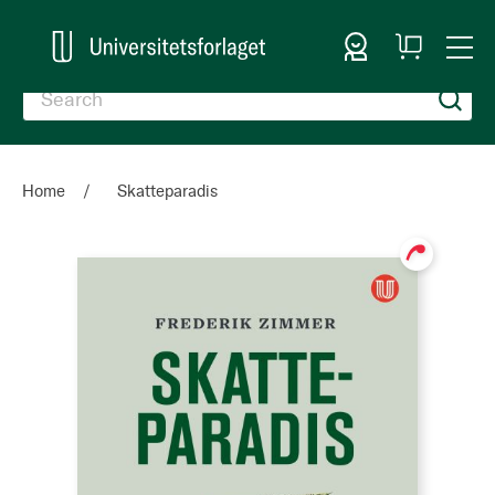
Sign In
My
Togg
Cart
Nav
Home
Skatteparadis