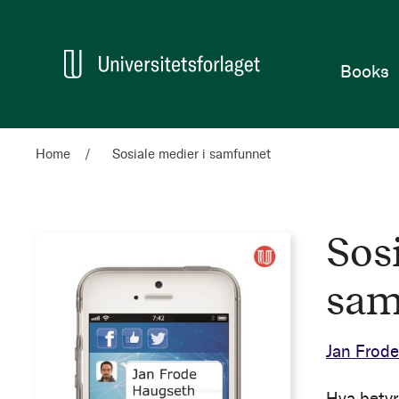
Home
Books
Home
Sosiale medier i samfunnet
Sos
sam
Jan Frod
Hva betyr 