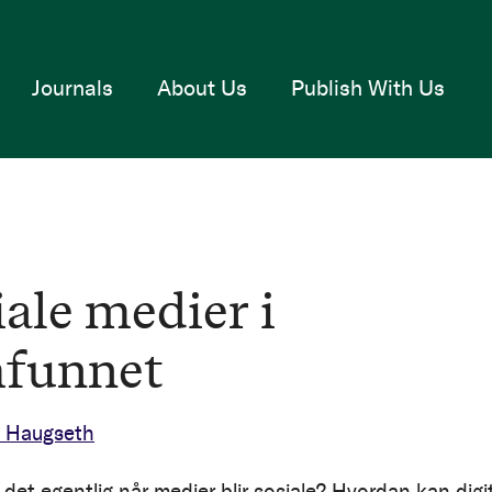
Journals
About Us
Publish With Us
iale medier i
funnet
e Haugseth
det egentlig når medier blir sosiale? Hvordan kan digi