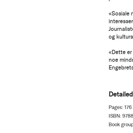
«Sosiale 
interesse
Journalis
og kultur
«Dette er 
noe mindr
Engebrets
Detailed
Pages:
176
ISBN:
978
Book group