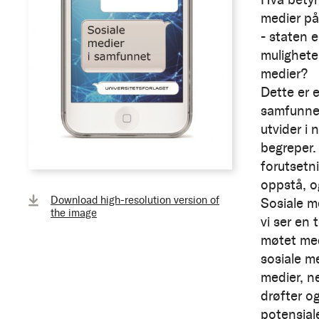
medier på
- staten 
muligheten
medier?
Dette er 
samfunnet.
utvider i
begreper. 
forutsetn
oppstå, og
Download high-resolution version of
Sosiale m
the image
vi ser en 
møtet med
sosiale me
medier, n
drøfter o
potensiale