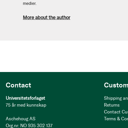
medier.
More about the author
Contact
Custom
Universitetsforlaget
Shipping an
75 år med kunnskap
Returns
Contact Cu
Aschehoug AS
Terms & Co
Org.nr: NO 935 302 137