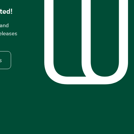
ted!
 and
releases
s