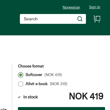
Sign In
Norwegian
Search
Choose format
Softcover
(
NOK 419
)
Allvit e-book
(
NOK 319
)
NOK 419
In stock
tale