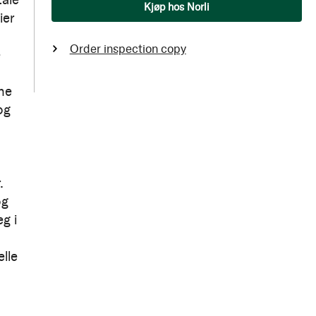
Qty
Kjøp hos Norli
ier
Order inspection copy
e
ne
og
.
og
eg i
elle