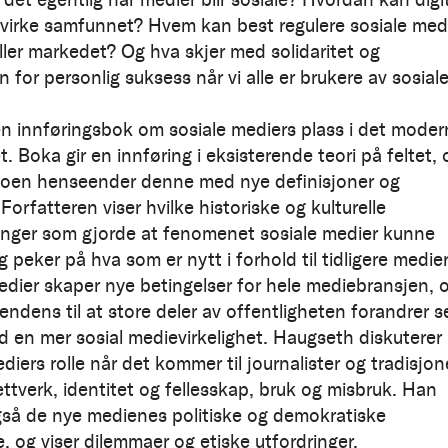
virke samfunnet? Hvem kan best regulere sosiale med
eller markedet? Og hva skjer med solidaritet og
 for personlig suksess når vi alle er brukere av sosial
en innføringsbok om sosiale mediers plass i det moder
 Boka gir en innføring i eksisterende teori på feltet, 
 noen henseender denne med nye definisjoner og
Forfatteren viser hvilke historiske og kulturelle
inger som gjorde at fenomenet sosiale medier kunne
 peker på hva som er nytt i forhold til tidligere medier
edier skaper nye betingelser for hele mediebransjen, 
tendens til at store deler av offentligheten forandrer s
 en mer sosial medievirkelighet. Haugseth diskuterer
diers rolle når det kommer til journalister og tradisjon
ettverk, identitet og fellesskap, bruk og misbruk. Han
gså de nye medienes politiske og demokratiske
, og viser dilemmaer og etiske utfordringer.