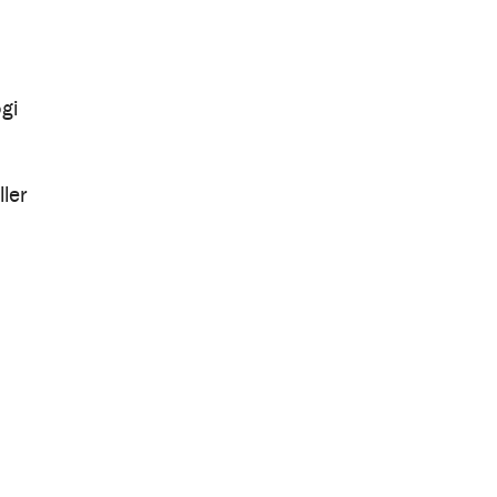
gi
ller