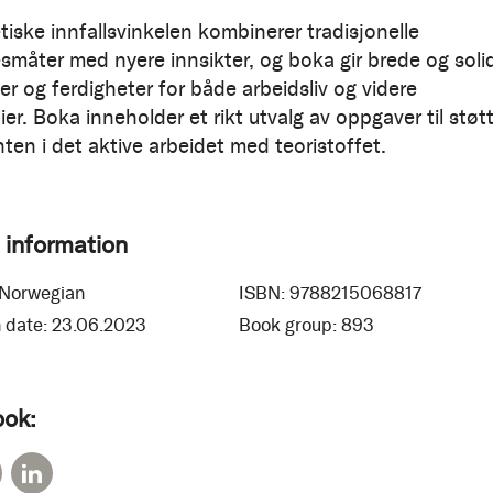
tiske innfallsvinkelen kombinerer tradisjonelle
esmåter med nyere innsikter, og boka gir brede og soli
r og ferdigheter for både arbeidsliv og videre
er. Boka inneholder et rikt utvalg av oppgaver til støt
ten i det aktive arbeidet med teoristoffet.
 information
Norwegian
ISBN:
9788215068817
 date:
23.06.2023
Book group:
893
ook: