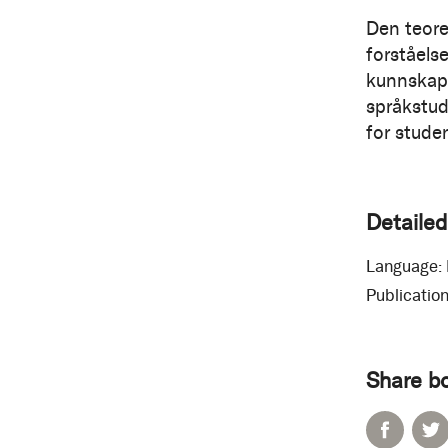
Den teore
forståels
kunnskape
språkstudi
for studen
Detailed
Language:
Publication
Share b