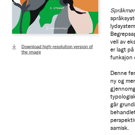
Språkmøn
språksyst
lydsystem
Begrepsap
vell av e
Download high-resolution version of
er lagt på
the image
funksjon 
Denne fem
ny og mer
gjennomgå
typologis
går grundi
behandlet
perspekti
samisk.