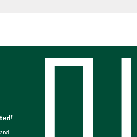
s
ted!
 and