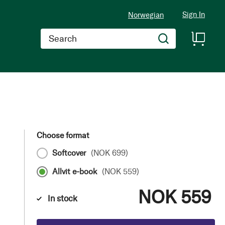
Sign In
Norwegian
Search
Choose format
Softcover
(
NOK 699
)
Allvit e-book
(
NOK 559
)
NOK 559
In stock