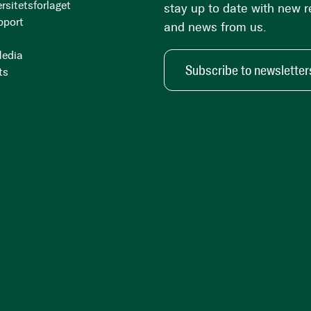
rsitetsforlaget
stay up to date with new 
pport
and news from us.
Media
Subscribe to newsletter
ts