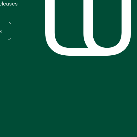
releases
s