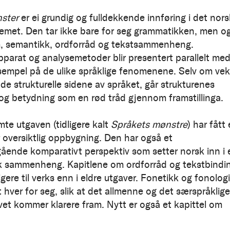
ster
er ei grundig og fulldekkende innføring i det nor
emet. Den tar ikke bare for seg grammatikken, men o
, semantikk, ordforråd og tekstsammenheng.
parat og analysemetoder blir presentert parallelt med
ksempel på de ulike språklige fenomenene. Selv om vek
 de strukturelle sidene av språket, går strukturenes
og betydning som en rød tråd gjennom framstillinga.
te utgaven (tidligere kalt
Språkets mønstre
) har fått
 oversiktlig oppbygning. Den har også et
ende komparativt perspektiv som setter norsk inn i 
k sammenheng. Kapitlene om ordforråd og tekstbindi
gere til verks enn i eldre utgaver. Fonetikk og fonologi
 hver for seg, slik at det allmenne og det særspråklige
vet kommer klarere fram. Nytt er også et kapittel om