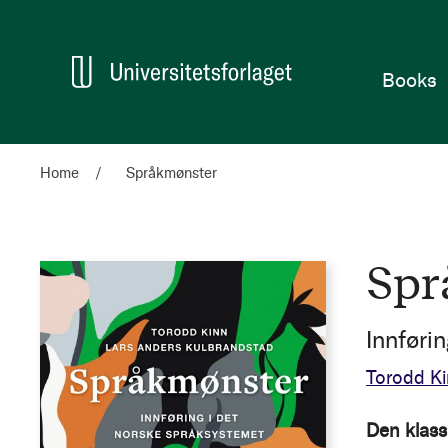
Home
Books
Home
Språkmønster
Spr
Innføri
Torodd K
Den klass