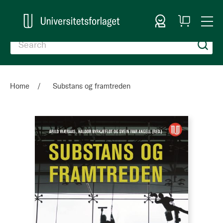
Sign In
My
Togg
Cart
Nav
Home
Substans og framtreden