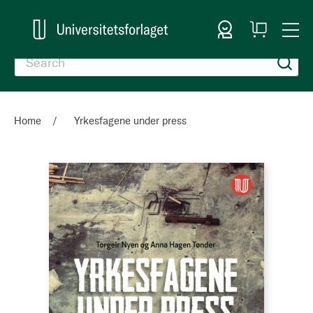
Sign In
My
Togg
Cart
Nav
Home
Yrkesfagene under press