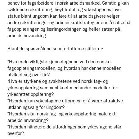
behov for fagarbeidere i norsk arbeidsmarked. Samtidig kan
sviktende rekruttering, høyt frafall og yrkesfagenes lave
status blant ungdom kan føre til at arbeidsgivere velger
andre rekrutterings- og arbeidskraftstrategier enn å satse på
fagopplæringen og lærlingordningen og heller satser på
arbeidsinnvandring.
Blant de spørsmålene som forfatterne stiller er:
*Hva er de viktigste kjennetegnene ved den norske
fagopplæringsmodellen, og hvordan har denne modellen
utviklet seg over tid?
*Hva er styrkene og svakhetene ved norsk fag- og
yrkesopplæring sammenliknet med andre modeller for
yrkesrettet opplæring?
*Hvordan kan yrkesfagene utformes for å være attraktive
utdanningsvalg for ungdom?
*Hvordan skal norsk fag- og yrkesopplæring møte økt
arbeidsinnvandring?
*Hvordan håndtere de utfordringer som yrkesfagene står
overfor?