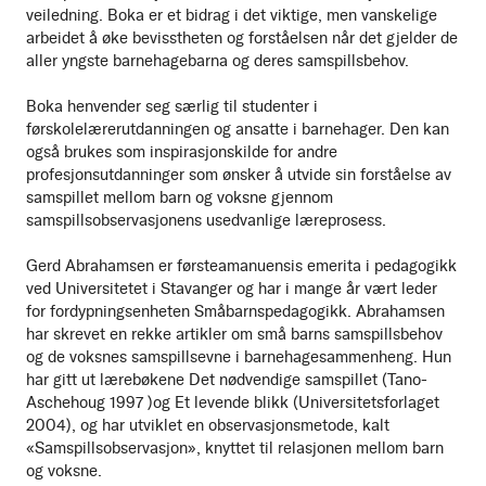
veiledning. Boka er et bidrag i det viktige, men vanskelige
arbeidet å øke bevisstheten og forståelsen når det gjelder de
aller yngste barnehagebarna og deres samspillsbehov.
Boka henvender seg særlig til studenter i
førskolelærerutdanningen og ansatte i barnehager. Den kan
også brukes som inspirasjonskilde for andre
profesjonsutdanninger som ønsker å utvide sin forståelse av
samspillet mellom barn og voksne gjennom
samspillsobservasjonens usedvanlige læreprosess.
Gerd Abrahamsen er førsteamanuensis emerita i pedagogikk
ved Universitetet i Stavanger og har i mange år vært leder
for fordypningsenheten Småbarnspedagogikk. Abrahamsen
har skrevet en rekke artikler om små barns samspillsbehov
og de voksnes samspillsevne i barnehagesammenheng. Hun
har gitt ut lærebøkene Det nødvendige samspillet (Tano-
Aschehoug 1997 )og Et levende blikk (Universitetsforlaget
2004), og har utviklet en observasjonsmetode, kalt
«Samspillsobservasjon», knyttet til relasjonen mellom barn
og voksne.