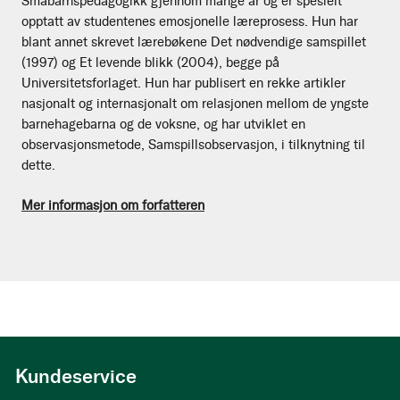
Småbarnspedagogikk gjennom mange år og er spesielt
opptatt av studentenes emosjonelle læreprosess. Hun har
blant annet skrevet lærebøkene Det nødvendige samspillet
(1997) og Et levende blikk (2004), begge på
Universitetsforlaget. Hun har publisert en rekke artikler
nasjonalt og internasjonalt om relasjonen mellom de yngste
barnehagebarna og de voksne, og har utviklet en
observasjonsmetode, Samspillsobservasjon, i tilknytning til
dette.
Mer informasjon om forfatteren
Kundeservice