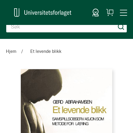
Logg inn
Handlekurv
Togg
en
Nav
Hjem
Et levende blikk