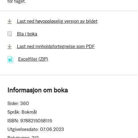
for faget.
Bla
Last ned høyoppløselig versjon av bildet
i
Bla i boka
boka
Last ned innholdsfortegnelse som PDF
Excelfiler (ZIP)
(312.70 kB)
Informasjon om boka
Sider:
360
Språk:
Bokmål
ISBN:
9788215058115
Utgivelsesdato:
07.06.2023