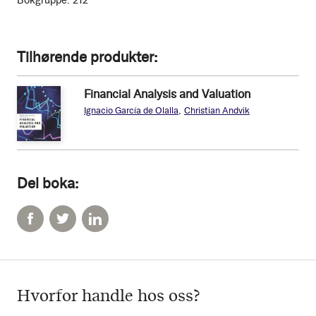
Bokgruppe:
212
Tilhørende produkter
Financial Analysis and Valuation
kr 719
Ignacio García de Olalla
Christian Andvik
Del boka:
Hvorfor handle hos oss?