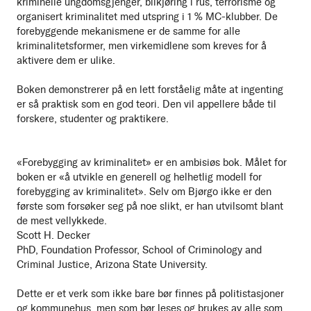
kriminelle ungdomsgjenger, bilkjøring i rus, terrorisme og
organisert kriminalitet med utspring i 1 % MC-klubber. De
forebyggende mekanismene er de samme for alle
kriminalitetsformer, men virkemidlene som kreves for å
aktivere dem er ulike.
Boken demonstrerer på en lett forståelig måte at ingenting
er så praktisk som en god teori. Den vil appellere både til
forskere, studenter og praktikere.
«Forebygging av kriminalitet» er en ambisiøs bok. Målet for
boken er «å utvikle en generell og helhetlig modell for
forebygging av kriminalitet». Selv om Bjørgo ikke er den
første som forsøker seg på noe slikt, er han utvilsomt blant
de mest vellykkede.
Scott H. Decker
PhD, Foundation Professor, School of Criminology and
Criminal Justice, Arizona State University.
Dette er et verk som ikke bare bør finnes på politistasjoner
og kommunehus, men som bør leses og brukes av alle som