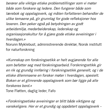
berører alle viktige etiske problemstillinger som vi møter
både som forskere og ledere. Den fungerer både som
lærebok og oppslagsverk, og måten forfatteren behandler de
ulike temaene på, gir grunnlag for gode refleksjoner hos
leseren. Den peker også på betydningen av godt
arbeidsmiljø, medarbeiderskap, lederskap og
organisasjonskultur for å gjøre gode etiske avveininger i
hverdagen.»
Norunn Myklebust, administrerende direktør, Norsk institutt
for naturforskning
«Kunnskap om forskningsetikk er helt avgjørende for alle
som befatter seg med forskningsarbeid.
Forskningsetikk
gir
en rik og grundig innføring i forskningsetikk generelt, og i de
etiske dilemmaene en forsker møter i hverdagen, spesielt.
Boken er et glimrende oppslagsverk som bør ligge på alle
forskeres bord.»
Tone Fløtten, daglig leder, Fafo
«
Forskningsetiske avveininger er blitt både viktigere og
vanskeligere. Her er et grundig og oppdatert oppslagsverk -