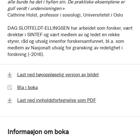
alle burde ha det i hyllen sin. De praktiske eksemplene er
gull verdt i undervisningen
.»
Cathrine Holst, professor i sosiologi, Universitetet i Oslo
DAG SLOTFELDT-ELLINGSEN har arbeidet som forsker, vært
direktør i SINTEF og vært medlem av og ledet en rekke
styrer, råd og utvalg innenfor forskersamfunnet, bl.a. som
medlem av Nasjonalt utvalg for gransking av redelighet i
forskning (‒2016).
Bla
Last ned høyoppløselig versjon av bildet
i
Bla i boka
boka
Last ned innholdsfortegnelse som PDF
Informasjon om boka