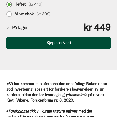
Heftet
(
kr 449
)
Allvit ebok
(
kr 309
)
kr 449
På lager
Antall
Kjøp hos Norli
«
Så her kommer min uforbeholdne anbefaling: Boken er en
god investering, spesielt for forskere i begynnelsen av sin
karriere, siden den tar hverdagslig
yrkespraksis
på alvor.»
Kjetil Vikene, Forskerforum nr. 6, 2020.
«
Forskningsetikk
vil kunne utstyre enhver med det
nødvendige moralske kompass for å kunne være en