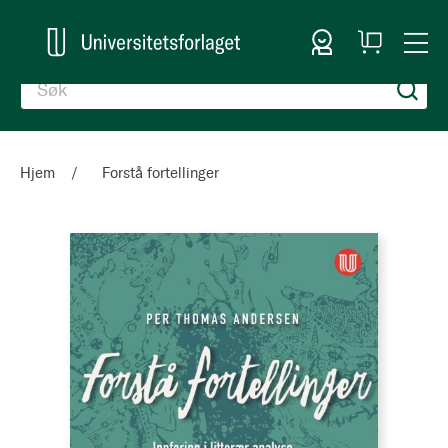
Logg inn
Handlekurv
Togg
en
Nav
Hjem
Forstå fortellinger