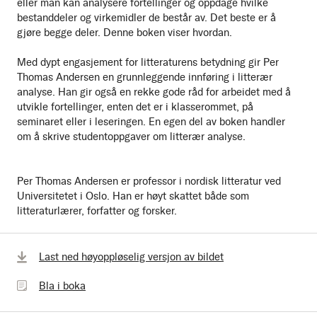
eller man kan analysere fortellinger og oppdage hvilke
bestanddeler og virkemidler de består av. Det beste er å
gjøre begge deler. Denne boken viser hvordan.
Med dypt engasjement for litteraturens betydning gir Per
Thomas Andersen en grunnleggende innføring i litterær
analyse. Han gir også en rekke gode råd for arbeidet med å
utvikle fortellinger, enten det er i klasserommet, på
seminaret eller i leseringen. En egen del av boken handler
om å skrive studentoppgaver om litterær analyse.
Per Thomas Andersen er professor i nordisk litteratur ved
Universitetet i Oslo. Han er høyt skattet både som
litteraturlærer, forfatter og forsker.
Bla
Last ned høyoppløselig versjon av bildet
i
Bla i boka
boka