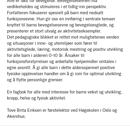
Alle er født for bevegelse. Bevegelsesevnen må
vedlikeholdes og stimuleres i et tidlig-inn perspektiv.
Forfatteren fokuserer spesielt på barn med nedsatt
funksjonsevne. Hun gir oss en innføring i sentrale temaer
knyttet til barns bevegelsesevne og bevegelsesglede, og
presenterer et stort utvalg av aktivitetseksempler.
Det pedagogiske blikket er rettet mot mulighetenes verden
og situasjoner i inne- og utemiljøer som fører til
aktivitetsglede, læring, motorisk mestring og positiv utvikling
for alle barn i alderen 0-10 år. Årsaker til
funksjonsforstyrrelser og anbefalte hjelpemidler omtales i
egne avsnitt. Å gi alle barn i dette aldersspennet positive
fysiske opplevelser handler om å gi rom for optimal utvikling
og å flytte personlige grenser.
En fagbok for alle med interesse for barns vekst og utvikling,
kropp, helse og fysisk aktivitet.
Tove Brita Eriksen er førstelektor ved Høgskolen i Oslo og
Akershus.