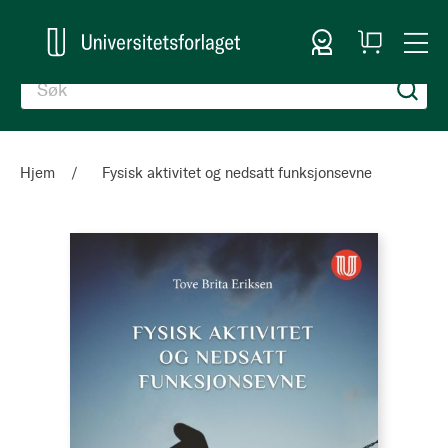
Logg inn
Handlekurv
Togg
en
Nav
Hjem
Fysisk aktivitet og nedsatt funksjonsevne