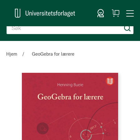
Logg inn
Handlekurv
Togg
en
Nav
Hjem
GeoGebra for lærere