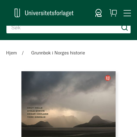
Logg inn
Handlekurv
Togg
en
Nav
Hjem
Grunnbok i Norges historie