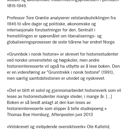
1815-1945.
Professor Tore Grønlie analyserer velstandsutviklingen fra
1945 til våre dager og politiske, økonomiske og
internasjonale forutsetninger for den. Sentralt i
fremstillingen er spørsmålet om liberaliserings- og
globaliseringsprosesser de siste tiårene har endret Norge.
«Grunnbok i norsk historie» er skrevet for historiestudenter
ved norske universiteter og høgskoler, men andre
historieinteresserte vil også ha utbytte av å lese boken. Den
er en videreføring av "Grunntrekk i norsk historie" (1991),
men særlig samtidshistorien er utvidet og nyskrevet.
«Det er blitt et solid og gjennomarbeidet historieverk som vil
leses av historiestudenter mange steder, i mange år. [...]
Boken er så bredt anlagt at den kan leses av
historieinteresserte som slipper å telle studiepoeng.»
Thomas Boe Hornburg, Aftenposten juni 2013
«Velskrevet og innbydende oversiktsverk» Ole Kallelid,