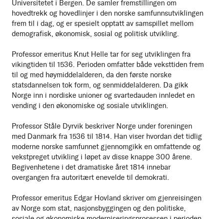
Universitetet i Bergen. De samler fremstillingen om
hovedtrekk og hovedlinjer i den norske samfunnsutviklingen
frem til i dag, og er spesielt opptatt av samspillet mellom
demografisk, økonomisk, sosial og politisk utvikling.
Professor emeritus Knut Helle tar for seg utviklingen fra
vikingtiden til 1536. Perioden omfatter både veksttiden frem
til og med høymiddelalderen, da den første norske
statsdannelsen tok form, og senmiddelalderen. Da gikk
Norge inn i nordiske unioner og svartedauden innledet en
vending i den økonomiske og sosiale utviklingen.
Professor Ståle Dyrvik beskriver Norge under foreningen
med Danmark fra 1536 til 1814. Han viser hvordan det tidlig
moderne norske samfunnet gjennomgikk en omfattende og
vekstpreget utvikling i løpet av disse knappe 300 årene.
Begivenhetene i det dramatiske året 1814 innebar
overgangen fra autoritært enevelde til demokrati.
Professor emeritus Edgar Hovland skriver om gjenreisingen
av Norge som stat, nasjonsbyggingen og den politiske,
sosiale og økonomiske moderniseringsprosessen i perioden