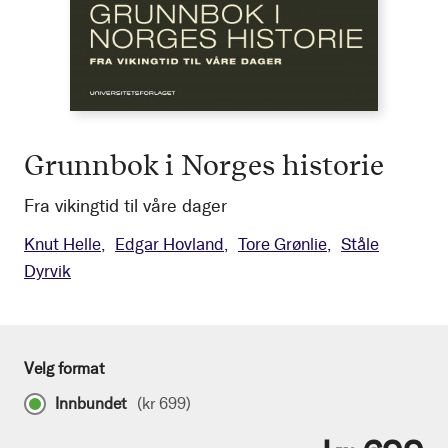
Grunnbok i Norges historie
Fra vikingtid til våre dager
Knut Helle
Edgar Hovland
Tore Grønlie
Ståle
Dyrvik
Velg format
Innbundet
(
kr 699
)