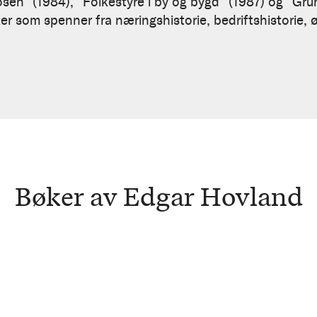
posen" (1984), "Folkestyre i by og bygd" (1987) og "Gru
ker som spenner fra næringshistorie, bedriftshistorie, 
Bøker av Edgar Hovland