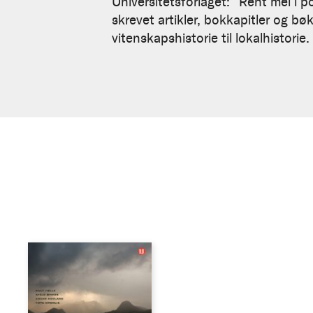
Universitetsforlaget: "Rent mel i 
skrevet artikler, bokkapitler og bø
vitenskapshistorie til lokalhistorie.