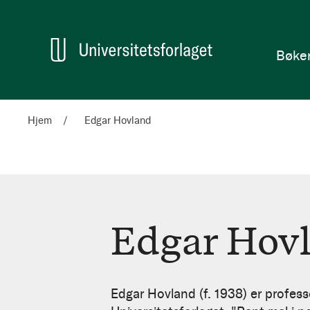
en
Hjem
Bøke
Hjem
Edgar Hovland
Edgar Hov
Edgar
Hovland
Edgar Hovland (f. 1938) er profess