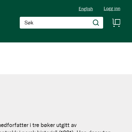
Logg inn
English
Søk
dforfatter i tre bøker utgitt av