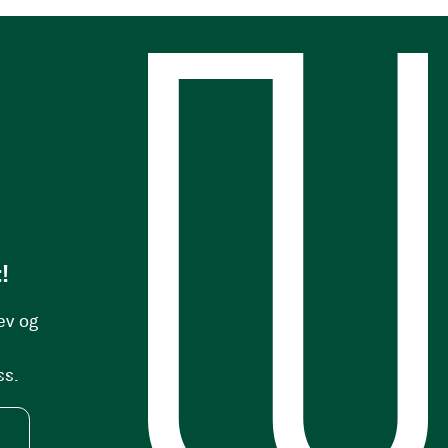
s
!
ev og
ss.