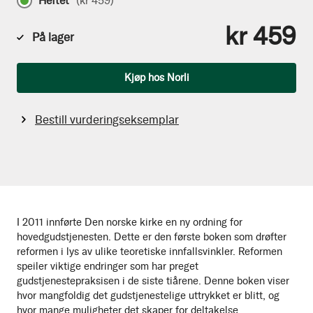
Heftet
(
kr 459
)
kr 459
På lager
Antall
Kjøp hos Norli
Bestill vurderingseksemplar
I 2011 innførte Den norske kirke en ny ordning for
hovedgudstjenesten. Dette er den første boken som drøfter
reformen i lys av ulike teoretiske innfallsvinkler. Reformen
speiler viktige endringer som har preget
gudstjenestepraksisen i de siste tiårene. Denne boken viser
hvor mangfoldig det gudstjenestelige uttrykket er blitt, og
hvor mange muligheter det skaper for deltakelse.