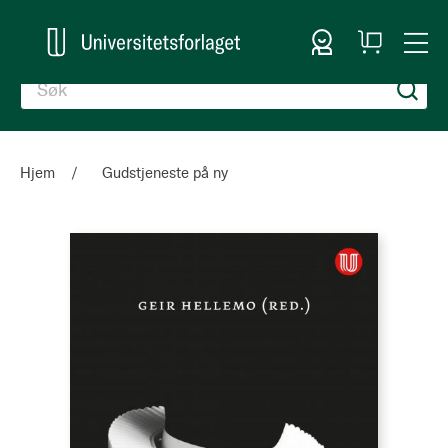
Logg inn
Handlekurv
Togg
en
Nav
Hjem
Gudstjeneste på ny