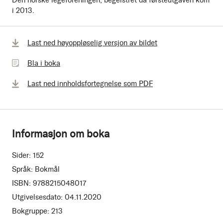
i 2013.
Bla
Last ned høyoppløselig versjon av bildet
i
Bla i boka
boka
Last ned innholdsfortegnelse som PDF
Informasjon om boka
Sider:
152
Språk:
Bokmål
ISBN:
9788215048017
Utgivelsesdato:
04.11.2020
Bokgruppe:
213