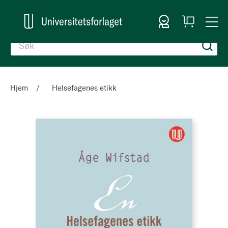
Logg inn
Handlekurv
Togg
en
Nav
Hjem
Helsefagenes etikk