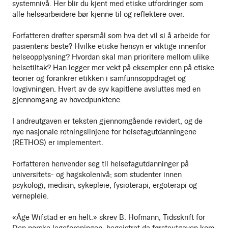
systemnivå. Her blir du kjent med etiske utfordringer som
alle helsearbeidere bør kjenne til og reflektere over.
Forfatteren drøfter spørsmål som hva det vil si å arbeide for
pasientens beste? Hvilke etiske hensyn er viktige innenfor
helseopplysning? Hvordan skal man prioritere mellom ulike
helsetiltak? Han legger mer vekt på eksempler enn på etiske
teorier og forankrer etikken i samfunnsoppdraget og
lovgivningen. Hvert av de syv kapitlene avsluttes med en
gjennomgang av hovedpunktene.
I andreutgaven er teksten gjennomgående revidert, og de
nye nasjonale retningslinjene for helsefagutdanningene
(RETHOS) er implementert.
Forfatteren henvender seg til helsefagutdanninger på
universitets- og høgskolenivå; som studenter innen
psykologi, medisin, sykepleie, fysioterapi, ergoterapi og
vernepleie.
«Åge Wifstad er en helt.» skrev B. Hofmann, Tidsskrift for
Den norske legeforeningen, begeistret da førsteutgaven kom