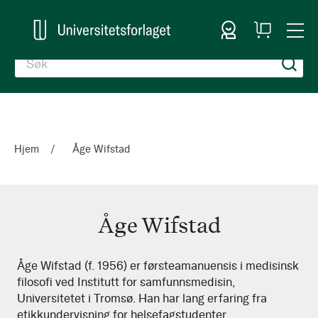
Logg inn
Handlekurv
Togg
en
Nav
Hjem
Åge Wifstad
Åge Wifstad
Åge
Åge Wifstad (f. 1956) er førsteamanuensis i medisinsk
filosofi ved Institutt for samfunnsmedisin,
Wifstad
Universitetet i Tromsø. Han har lang erfaring fra
etikkundervisning for helsefagstudenter.