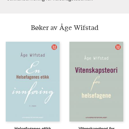
Bøker av Åge Wifstad