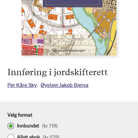
Innføring i jordskifterett
Per Kåre Sky
Øystein Jakob Bjerva
Velg format
Innbundet
(
kr 719
)
Allvit ebok
(
kr 529
)