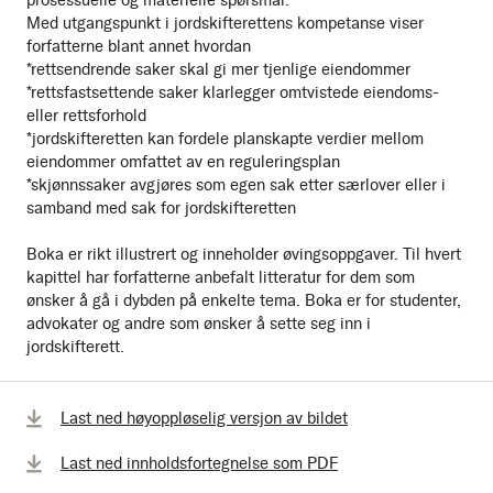
Med utgangspunkt i jordskifterettens kompetanse viser
forfatterne blant annet hvordan
*rettsendrende saker skal gi mer tjenlige eiendommer
*rettsfastsettende saker klarlegger omtvistede eiendoms-
eller rettsforhold
*jordskifteretten kan fordele planskapte verdier mellom
eiendommer omfattet av en reguleringsplan
*skjønnssaker avgjøres som egen sak etter særlover eller i
samband med sak for jordskifteretten
Boka er rikt illustrert og inneholder øvingsoppgaver. Til hvert
kapittel har forfatterne anbefalt litteratur for dem som
ønsker å gå i dybden på enkelte tema. Boka er for studenter,
advokater og andre som ønsker å sette seg inn i
jordskifterett.
Last ned høyoppløselig versjon av bildet
Last ned innholdsfortegnelse som PDF