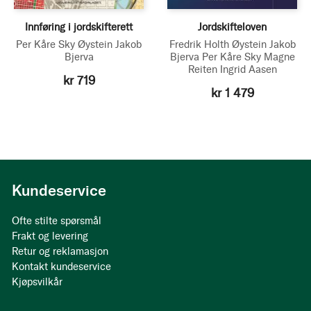
Innføring i jordskifterett
Jordskifteloven
Per Kåre Sky
Øystein Jakob
Fredrik Holth
Øystein Jakob
Bjerva
Bjerva
Per Kåre Sky
Magne
Reiten
Ingrid Aasen
kr 719
kr 1 479
Kundeservice
Ofte stilte spørsmål
Frakt og levering
Retur og reklamasjon
Kontakt kundeservice
Kjøpsvilkår