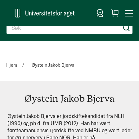
Logg inn
Handlekurv
Togg
en
Nav
Hjem
Øystein Jakob Bjerva
Øystein Jakob Bjerva
Øystein
Øystein Jakob Bjerva er jordskiftekandidat fra NLH
(1996) og ph.d. fra UMB (2012). Han har vært
Jakob
førsteamanuensis i jordskifte ved NMBU og vært leder
Bjerva
for grunnerverv i Bane NOR. Han er nå