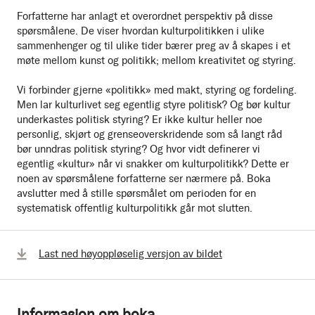
Forfatterne har anlagt et overordnet perspektiv på disse
spørsmålene. De viser hvordan kulturpolitikken i ulike
sammenhenger og til ulike tider bærer preg av å skapes i et
møte mellom kunst og politikk; mellom kreativitet og styring.
Vi forbinder gjerne «politikk» med makt, styring og fordeling.
Men lar kulturlivet seg egentlig styre politisk? Og bør kultur
underkastes politisk styring? Er ikke kultur heller noe
personlig, skjørt og grenseoverskridende som så langt råd
bør unndras politisk styring? Og hvor vidt definerer vi
egentlig «kultur» når vi snakker om kulturpolitikk? Dette er
noen av spørsmålene forfatterne ser nærmere på. Boka
avslutter med å stille spørsmålet om perioden for en
systematisk offentlig kulturpolitikk går mot slutten.
Last ned høyoppløselig versjon av bildet
Informasjon om boka