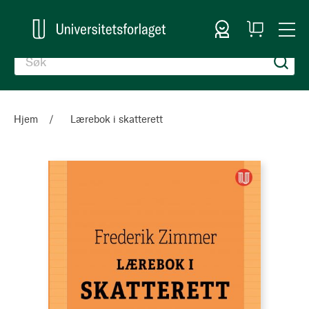
Logg inn
Handlekurv
Togg
en
Nav
Hjem
Lærebok i skatterett