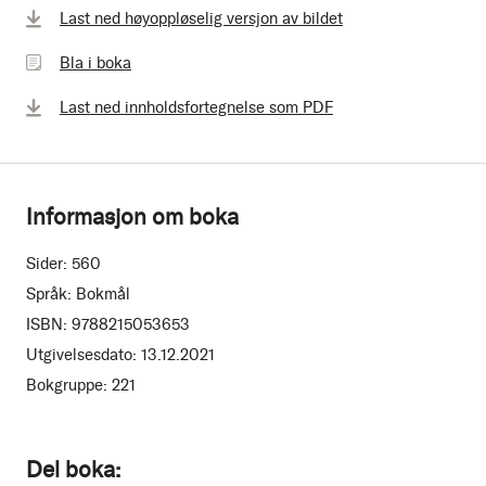
Bla
Last ned høyoppløselig versjon av bildet
i
Bla i boka
boka
Last ned innholdsfortegnelse som PDF
Informasjon om boka
Sider:
560
Språk:
Bokmål
ISBN:
9788215053653
Utgivelsesdato:
13.12.2021
Bokgruppe:
221
Del boka: