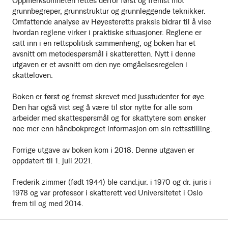
Oppmerksomheten rettes derfor først og fremst mot
grunnbegreper, grunnstruktur og grunnleggende teknikker.
Omfattende analyse av Høyesteretts praksis bidrar til å vise
hvordan reglene virker i praktiske situasjoner. Reglene er
satt inn i en rettspolitisk sammenheng, og boken har et
avsnitt om metodespørsmål i skatteretten. Nytt i denne
utgaven er et avsnitt om den nye omgåelsesregelen i
skatteloven.
Boken er først og fremst skrevet med jusstudenter for øye.
Den har også vist seg å være til stor nytte for alle som
arbeider med skattespørsmål og for skattytere som ønsker
noe mer enn håndbokpreget informasjon om sin rettsstilling.
Forrige utgave av boken kom i 2018. Denne utgaven er
oppdatert til 1. juli 2021.
Frederik zimmer (født 1944) ble cand.jur. i 1970 og dr. juris i
1978 og var professor i skatterett ved Universitetet i Oslo
frem til og med 2014.