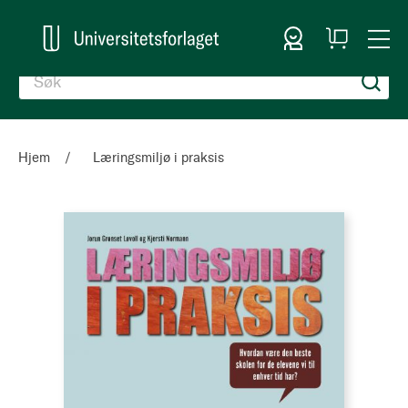
Logg inn
Handlekurv
Togg
en
Nav
Hjem
Læringsmiljø i praksis