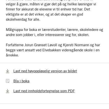
velger å gjøre, måten vi gjør det på og hvilke løsninger vi
finner for akkurat de elevene vi til enhver tid har. Det
viktigste er at det virker, og at det skaper en god
skolehverdag for alle.
Målgruppa for boka er lærerstudenter, lærere, skoleledere og
andre som jobber i, eller interesserer seg for, skolen.
Forfatterne Jorun Grønset Løvoll og Kjersti Normann og har
begge vært ansatt ved Elvebakken videregående skole i en
årrekke.
Bla
Last ned høyoppløselig versjon av bildet
i
Bla i boka
boka
Last ned innholdsfortegnelse som PDF