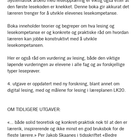
Systematisk arbeid med leseopplæring er viktig også etter at
den første lesekoden er knekket. Denne boka gir akkurat det
læreren trenger for å utvikle elevenes lesekompetanse.
Boka inneholder teorier og begreper om hva lesing og
lesekompetanse er og konkrete og praktiske råd om hvordan
læreren kan jobbe konstruktivt med å utvikle
lesekompetansen.
Her er også råd om vurdering av lesing, både den viktige
løpende vurderingen av elevene i alle fag og av forskjellige
typer leseprøver.
4. utgave er oppdatert med ny forskning, blant annet om
digital lesing, med og målene for lesing i læreplanen LK20.
OM TIDLIGERE UTGAVER:
«... både solid teoretisk og konkret-praktisk nok til at den er
lærerik, inspirerende og ikke minst en god bruksbok for de
fleste lærere.» Per Jakob Skaanes i tidsskriftet «Bedre