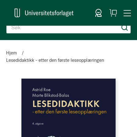
Logg inn
Handlekurv
Togg
en
Nav
Hjem
Lesedidaktikk - etter den første leseopplæringen