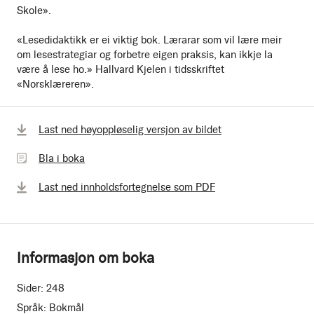
Skole».
«Lesedidaktikk er ei viktig bok. Lærarar som vil lære meir
om lesestrategiar og forbetre eigen praksis, kan ikkje la
være å lese ho.» Hallvard Kjelen i tidsskriftet
«Norsklæreren».
Bla
Last ned høyoppløselig versjon av bildet
i
Bla i boka
boka
Last ned innholdsfortegnelse som PDF
Informasjon om boka
Sider:
248
Språk:
Bokmål